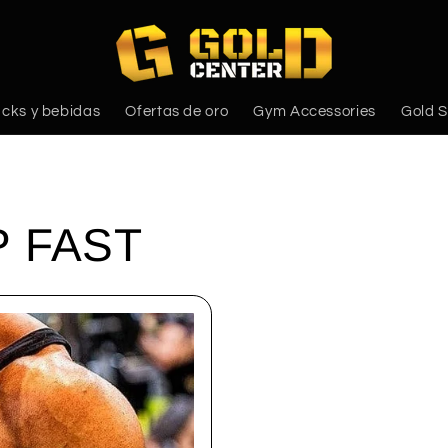
cks y bebidas
Ofertas de oro
Gym Accessories
Gold S
P FAST