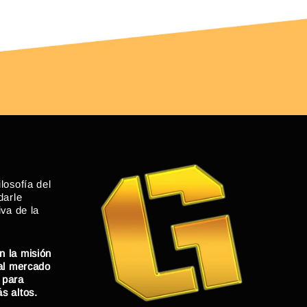
losofía del
darle
iva de la
n la misión
 al mercado
 para
s altos.